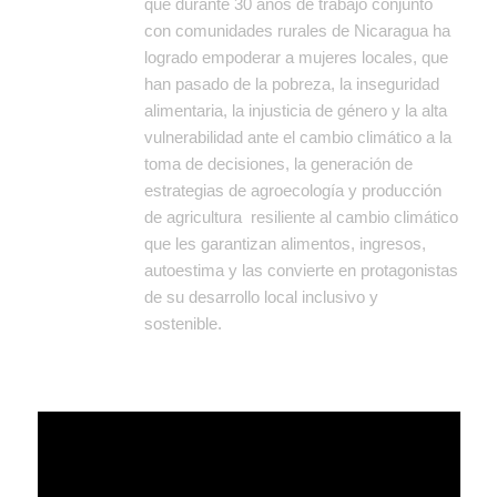
que durante 30 años de trabajo conjunto
con comunidades rurales de Nicaragua ha
logrado empoderar a mujeres locales, que
han pasado de la pobreza, la inseguridad
alimentaria, la injusticia de género y la alta
vulnerabilidad ante el cambio climático a la
toma de decisiones, la generación de
estrategias de agroecología y producción
de agricultura resiliente al cambio climático
que les garantizan alimentos, ingresos,
autoestima y las convierte en protagonistas
de su desarrollo local inclusivo y
sostenible.